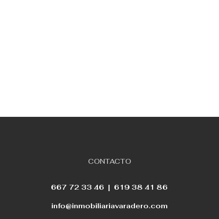
CONTACTO
667 72 33 46 |
619 38 41 86
info@inmobiliariavaradero.com