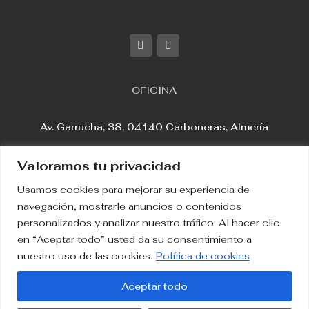
OFICINA
Av. Garrucha, 38, 04140 Carboneras, Almería
Valoramos tu privacidad
Usamos cookies para mejorar su experiencia de
Aviso Legal
navegación, mostrarle anuncios o contenidos
personalizados y analizar nuestro tráfico. Al hacer clic
en “Aceptar todo” usted da su consentimiento a
Política de Privacidad
nuestro uso de las cookies.
Política de cookies
Política de Cookies
Aceptar todo