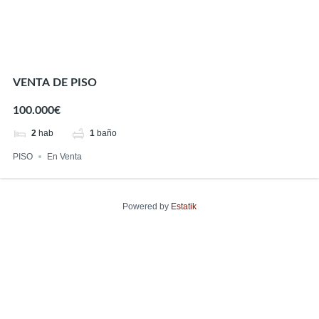
VENTA DE PISO
100.000€
2
hab
1
baño
PISO
En Venta
Powered by
Estatik
Encuentra tu hogar perfecto
Precio