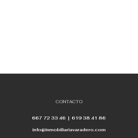
CONTACTO
667 72 33 46 |
619 38 41 86
info@inmobiliariavaradero.com