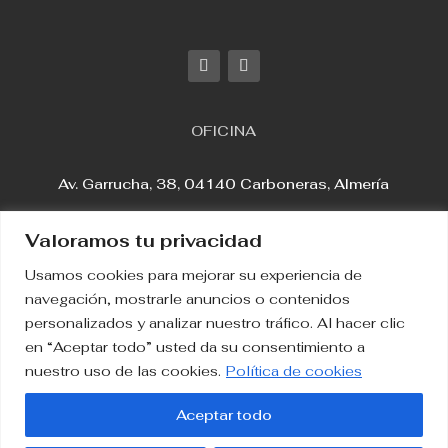
OFICINA
Av. Garrucha, 38, 04140 Carboneras, Almería
Valoramos tu privacidad
Usamos cookies para mejorar su experiencia de
Aviso Legal
navegación, mostrarle anuncios o contenidos
personalizados y analizar nuestro tráfico. Al hacer clic
en “Aceptar todo” usted da su consentimiento a
Política de Privacidad
nuestro uso de las cookies.
Política de cookies
Política de Cookies
Aceptar todo