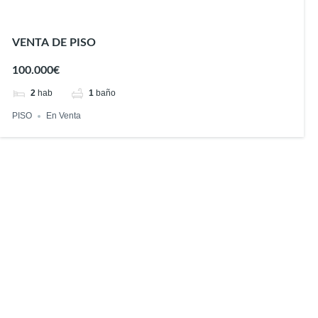
VENTA DE PISO
100.000€
2
hab
1
baño
PISO
En Venta
Encuentra tu hogar perfecto