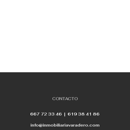
CONTACTO
667 72 33 46 |
619 38 41 86
info@inmobiliariavaradero.com