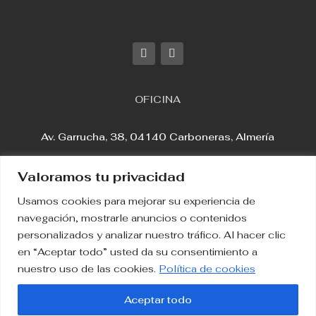
OFICINA
Av. Garrucha, 38, 04140 Carboneras, Almería
Valoramos tu privacidad
Usamos cookies para mejorar su experiencia de
Aviso Legal
navegación, mostrarle anuncios o contenidos
personalizados y analizar nuestro tráfico. Al hacer clic
en “Aceptar todo” usted da su consentimiento a
Política de Privacidad
nuestro uso de las cookies.
Política de cookies
Política de Cookies
Aceptar todo