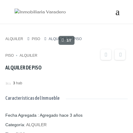
ALQUILER
PISO
ALQUILER DE PISO
1/7
PISO
ALQUILER
ALQUILER DE PISO
3
hab
Características del Inmueble
Fecha Agregada
:
Agregado hace 3 años
Categoría
:
ALQUILER