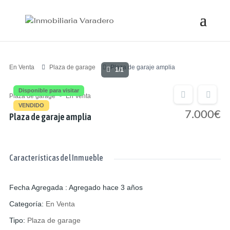
En Venta
Plaza de garage
Plaza de garaje amplia
1/1
Disponible para visitar
Plaza de garage
En Venta
VENDIDO
7.000€
Plaza de garaje amplia
Características del Inmueble
Fecha Agregada
:
Agregado hace 3 años
Categoría
:
En Venta
Tipo
:
Plaza de garage