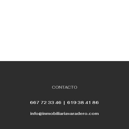
CONTACTO
667 72 33 46 |
619 38 41 86
info@inmobiliariavaradero.com