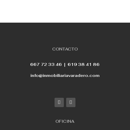
CONTACTO
667 72 33 46 |
619 38 41 86
info@inmobiliariavaradero.com
OFICINA