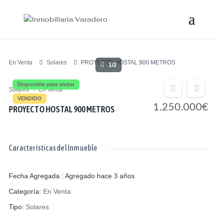
En Venta
Solares
PROYECTO HOSTAL 900 METROS
1/2
Disponible para visitar
Solares
En Venta
VENDIDO
1.250.000€
PROYECTO HOSTAL 900 METROS
Características del Inmueble
Fecha Agregada
:
Agregado hace 3 años
Categoría
:
En Venta
Tipo
:
Solares