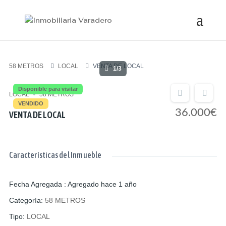
58 METROS
LOCAL
VENTA DE LOCAL
1/3
Disponible para visitar
LOCAL
58 METROS
VENDIDO
36.000€
VENTA DE LOCAL
Características del Inmueble
Fecha Agregada
:
Agregado hace 1 año
Categoría
:
58 METROS
Tipo
:
LOCAL