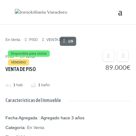
En Venta
PISO
VENTA DE PISO
1/9
Disponible para visitar
PISO
En Venta
VENDIDO
89.000€
VENTA DE PISO
1
hab
1
baño
Características del Inmueble
Fecha Agregada
:
Agregado hace 3 años
Categoría
:
En Venta