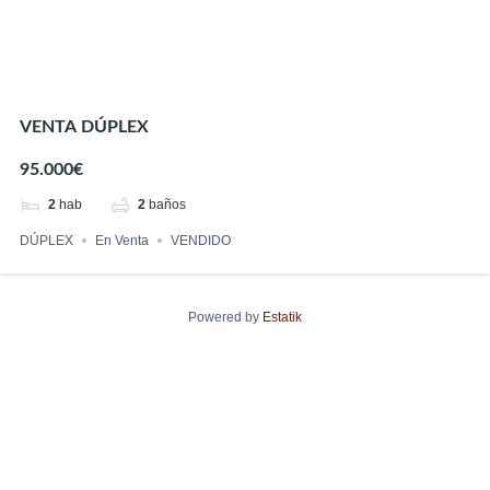
VENTA DÚPLEX
95.000€
2
hab
2
baños
DÚPLEX
En Venta
VENDIDO
Powered by
Estatik
Encuentra tu hogar perfecto
Precio