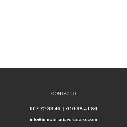
CONTACTO
667 72 33 46 |
619 38 41 86
info@inmobiliariavaradero.com