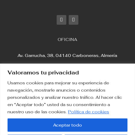
OFICINA
Av. Garrucha, 38, 04140 Carboneras, Almería
Valoramos tu privacidad
Usamos cookies para mejorar su experiencia de
Aviso Legal
navegación, mostrarle anuncios o contenidos
personalizados y analizar nuestro tráfico. Al hacer clic
en “Aceptar todo” usted da su consentimiento a
Política de Privacidad
nuestro uso de las cookies.
Política de cookies
Política de Cookies
Aceptar todo