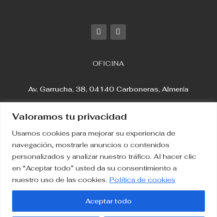
OFICINA
Av. Garrucha, 38, 04140 Carboneras, Almería
Valoramos tu privacidad
Usamos cookies para mejorar su experiencia de
Aviso Legal
navegación, mostrarle anuncios o contenidos
personalizados y analizar nuestro tráfico. Al hacer clic
en “Aceptar todo” usted da su consentimiento a
Política de Privacidad
nuestro uso de las cookies.
Política de cookies
Política de Cookies
Aceptar todo