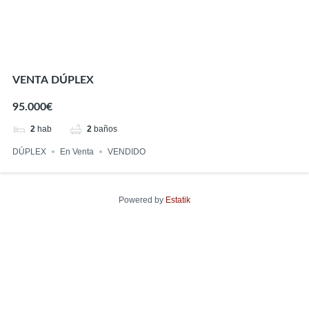
VENTA DÚPLEX
95.000€
2
hab
2
baños
DÚPLEX
En Venta
VENDIDO
Powered by
Estatik
Encuentra tu hogar perfecto
Precio