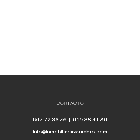
CONTACTO
667 72 33 46 |
619 38 41 86
info@inmobiliariavaradero.com