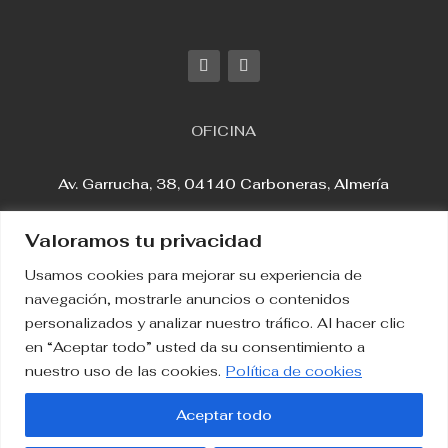
OFICINA
Av. Garrucha, 38, 04140 Carboneras, Almería
Valoramos tu privacidad
Usamos cookies para mejorar su experiencia de
Aviso Legal
navegación, mostrarle anuncios o contenidos
personalizados y analizar nuestro tráfico. Al hacer clic
en “Aceptar todo” usted da su consentimiento a
Política de Privacidad
nuestro uso de las cookies.
Política de cookies
Política de Cookies
Aceptar todo