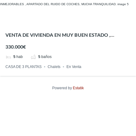
VENTA DE VIVIENDA EN MUY BUEN ESTADO ,
MUEBLES NUEVOS, VISTAS INMEJORABLES ,
330.000€
APARTADO DEL RUIDO DE COCHES, MUCHA
TRANQUILIDAD.
5
hab
5
baños
CASA DE 3 PLANTAS
Chalets
En Venta
Powered by
Estatik
Encuentra tu hogar perfecto
Precio