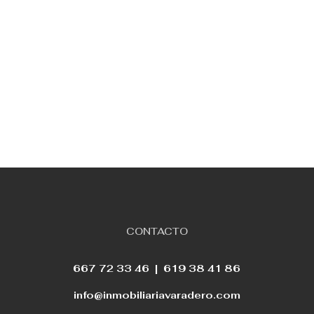
CONTACTO
667 72 33 46 |
619 38 41 86
info@inmobiliariavaradero.com