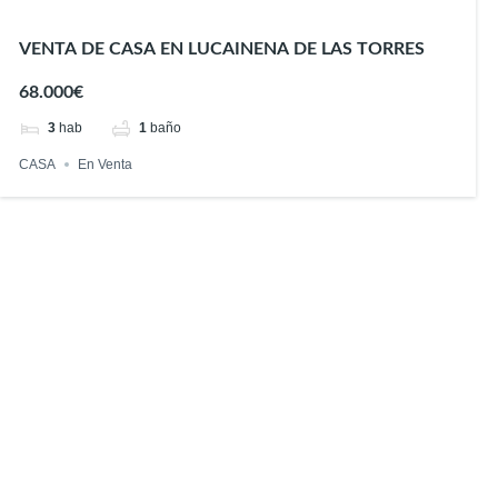
VENTA DE CASA EN LUCAINENA DE LAS TORRES
68.000€
3
hab
1
baño
CASA
En Venta
Encuentra tu hogar perfecto
Precio
Mínimo
Categoría