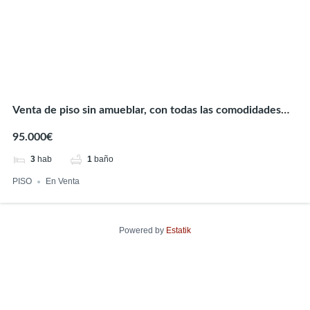
Venta de piso sin amueblar, con todas las comodidades
para amueblarla a tu gusto comenzar a disfrutar de ella.
95.000€
3
hab
1
baño
PISO
En Venta
Powered by
Estatik
Encuentra tu hogar perfecto