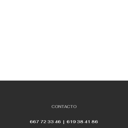
Reiniciar
CONTACTO
667 72 33 46 |
619 38 41 86