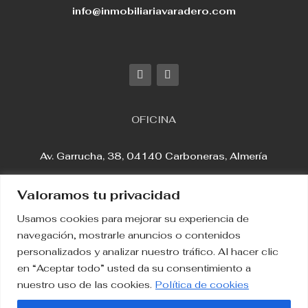
info@inmobiliariavaradero.com
OFICINA
Av. Garrucha, 38, 04140 Carboneras, Almería
Valoramos tu privacidad
Usamos cookies para mejorar su experiencia de
Aviso Legal
navegación, mostrarle anuncios o contenidos
personalizados y analizar nuestro tráfico. Al hacer clic
en “Aceptar todo” usted da su consentimiento a
Política de Privacidad
nuestro uso de las cookies.
Política de cookies
Política de Cookies